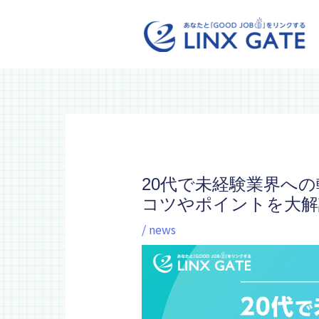
内
容
を
ス
キ
ッ
プ
投
稿
ナ
ビ
20代で未経験業界へ
ゲ
コツやポイントを大解
ー
シ
/
news
ョ
ン