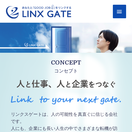
内
メ
容
を
イ
ス
キ
ン
ッ
メ
プ
ニ
CONCEPT
ュ
コンセプト
ー
リンクスゲートは、人の可能性を真直ぐに信じる会社
です。
人にも、企業にも長い人生の中でさまざまな転機が訪